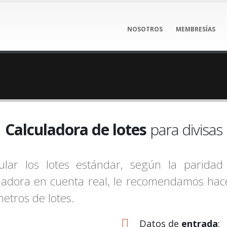
NOSOTROS
MEMBRESÍAS
Calculadora de lotes
para divisas
ular los lotes estándar, según la parida
culadora en cuenta real, le recomendamos ha
etros de lotes.
Datos de
entrada
: