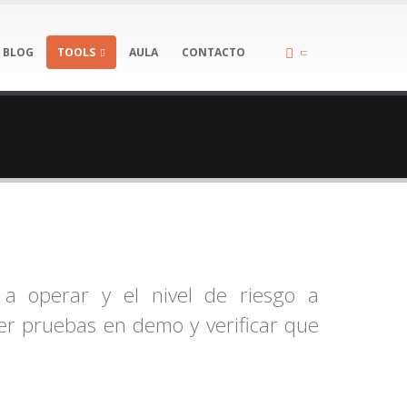
BLOG
TOOLS
AULA
CONTACTO
d a operar y el nivel de riesgo a
cer pruebas en demo y verificar que