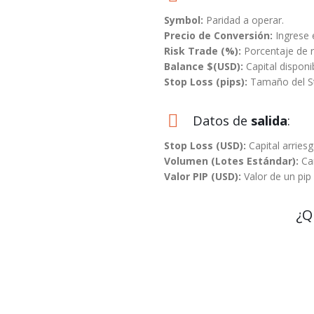
Symbol:
Paridad a operar.
Precio de Conversión:
Ingrese e
Risk Trade (%):
Porcentaje de r
Balance $(USD):
Capital disponi
Stop Loss (pips):
Tamaño del St
Datos de
salida
:
Stop Loss (USD):
Capital arries
Volumen (Lotes Estándar):
Can
Valor PIP (USD):
Valor de un pip 
¿Q