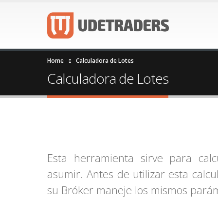
Home
Calculadora de Lotes
Calculadora de Lotes
Esta herramienta sirve para calc
asumir. Antes de utilizar esta cal
su Bróker maneje los mismos parám