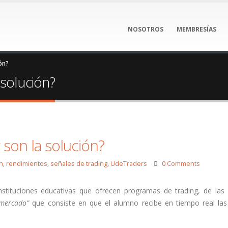
NOSOTROS
MEMBRESÍAS
ón?
 solución?
 son la solución?
n
,
rendimientos
,
señales de trading
,
UdeTraders
0 Comments
stituciones educativas que ofrecen programas de trading, de las 
 mercado”
que consiste en que el alumno recibe en tiempo real la