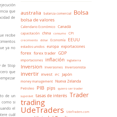
ejecución
Bolsa
encia que
australia
balanza comercial
acidad de
bolsa de valores
Canadá
Calendario Económico
china
CPI
capacitación
consumo
ue recibe
EEUU
Economía
dólar
crecimiento
cimientos
europa
exportaciones
estados unidos
que ya no
forex
GDP
forex trader
inflación
importaciones
Inglaterra
y de Stop
Inversion
Inversionista
Inversiones
rcero que
invertir
invest
Japón
IPC
e empezar
Nueva Zelanda
money management
PIB
pips
Petroleo
quiero ser trader
Trader
tasas de interés
nto de un
superávit
trading
s como si
UdeTraders
cuando el
UdeTraders.com
ntere cuál