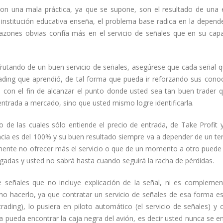
n una mala práctica, ya que se supone, son el resultado de una 
a institución educativa enseña, el problema base radica en la depend
razones obvias confía más en el servicio de señales que en su cap
rutando de un buen servicio de señales, asegúrese que cada señal q
rading que aprendió, de tal forma que pueda ir reforzando sus cono
 con el fin de alcanzar el punto donde usted sea tan buen trader 
entrada a mercado, sino que usted mismo logre identificarla.
 de las cuales sólo entiende el precio de entrada, de Take Profit 
cia es del 100% y su buen resultado siempre va a depender de un te
mente no ofrecer más el servicio o que de un momento a otro pued
gadas y usted no sabrá hasta cuando seguirá la racha de pérdidas.
de señales que no incluye explicación de la señal, ni es compleme
o hacerlo, ya que contratar un servicio de señales de esa forma e
rading), lo pusiera en piloto automático (el servicio de señales) y 
ca pueda encontrar la caja negra del avión, es decir usted nunca se e