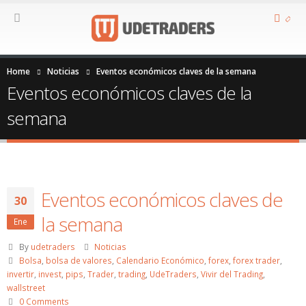
Home
Noticias
Eventos económicos claves de la semana
Eventos económicos claves de la
semana
Eventos económicos claves de
30
la semana
Ene
By
udetraders
Noticias
Bolsa
,
bolsa de valores
,
Calendario Económico
,
forex
,
forex trader
,
invertir
,
invest
,
pips
,
Trader
,
trading
,
UdeTraders
,
Vivir del Trading
,
wallstreet
0 Comments