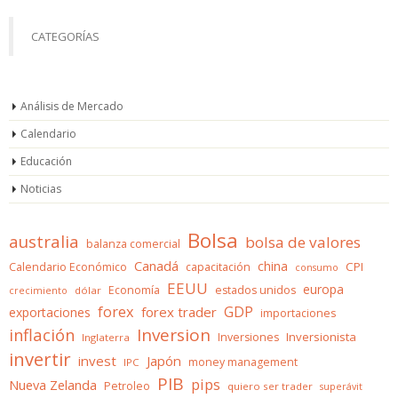
CATEGORÍAS
Análisis de Mercado
Calendario
Educación
Noticias
Bolsa
australia
bolsa de valores
balanza comercial
Canadá
china
CPI
Calendario Económico
capacitación
consumo
EEUU
europa
Economía
estados unidos
dólar
crecimiento
forex
GDP
forex trader
exportaciones
importaciones
inflación
Inversion
Inversionista
Inversiones
Inglaterra
invertir
invest
Japón
money management
IPC
PIB
pips
Nueva Zelanda
Petroleo
quiero ser trader
superávit